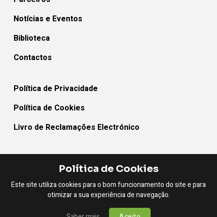
Notícias e Eventos
Biblioteca
Contactos
Política de Privacidade
Política de Cookies
Livro de Reclamações Electrónico
Política de Cookies
MEDEAT_BB - Rede Territorial Para a Alimentação Sustentável e
Equilibrada © 2026 Todos os direitos reservados
Este site utiliza cookies para o bom funcionamento do site e para
otimizar a sua experiência de navegação.
Powered by
Netsigma
Saber mais
Aceito